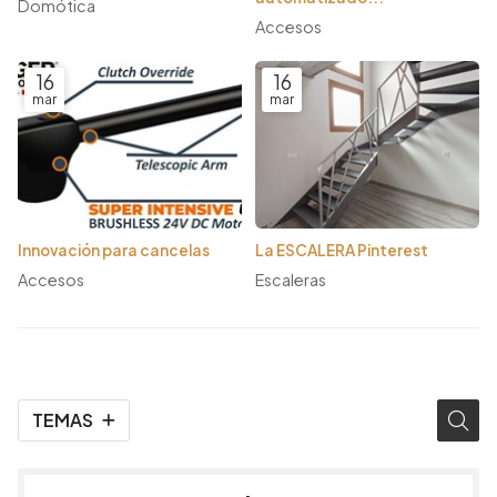
Domótica
Accesos
16
16
mar
mar
Innovación para cancelas
La ESCALERA Pinterest
Accesos
Escaleras
TEMAS