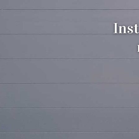
Noticias
Tienda
Ins
Contacto
Puertas automáticas
644 786 401