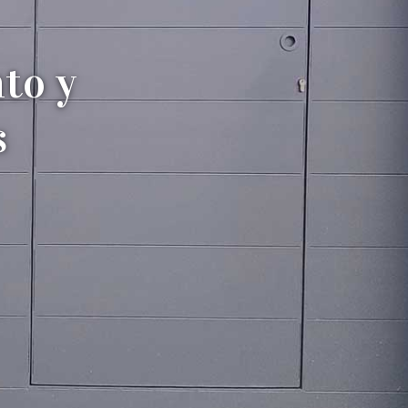
to y
s
Estructuras metálicas
Whatsapp