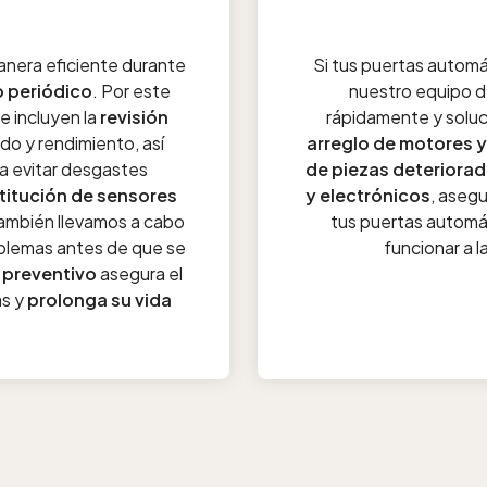
anera eficiente durante
Si tus puertas automá
 periódico
. Por este
nuestro equipo d
e incluyen la
revisión
rápidamente y soluc
o y rendimiento, así
arreglo de motores y
a evitar desgastes
de piezas deteriora
titución de sensores
y electrónicos
, aseg
 también llevamos a cabo
tus puertas automá
oblemas antes de que se
funcionar a l
 preventivo
asegura el
as y
prolonga su vida