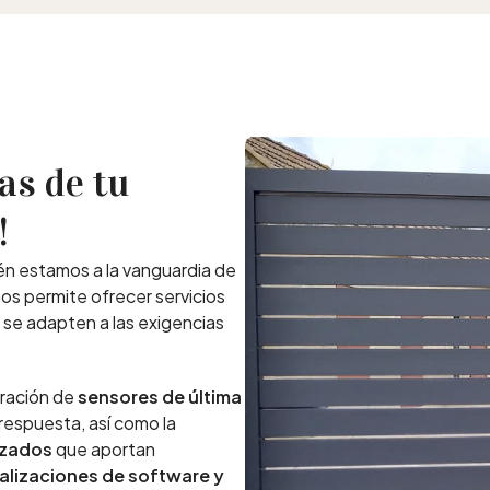
as de tu
!
én estamos a la vanguardia de
nos permite ofrecer servicios
 se adapten a las exigencias
oración de
sensores de última
respuesta, así como la
zados
que aportan
alizaciones de software y