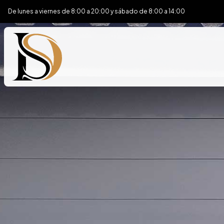
De lunes a viernes de 8:00 a 20:00 y sábado de 8:00 a 14:00
Inicio
Accesos, control y seguridad
Estructuras metálicas
Automatismos
Mantenimiento de comunidades
Domótica
Cubiertas
Electricidad