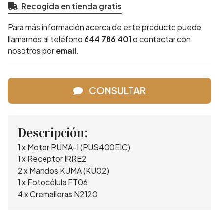
Recogida en tienda gratis
Para más información acerca de este producto puede
llamarnos al teléfono
644 786 401
o contactar con
nosotros por
email
.
CONSULTAR
Descripción:
1 x Motor PUMA-I (PUS400EIC)
1 x Receptor IRRE2
2 x Mandos KUMA (KU02)
1 x Fotocélula FT06
4 x Cremalleras N2120